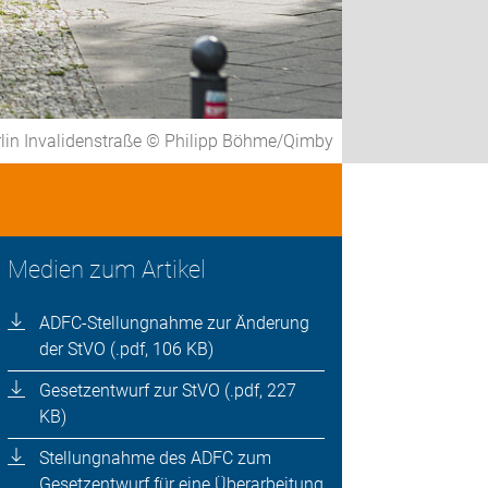
lin Invalidenstraße © Philipp Böhme/Qimby
Medien zum Artikel
ADFC-Stellungnahme zur Änderung
der StVO (.pdf, 106 KB)
Gesetzentwurf zur StVO (.pdf, 227
KB)
Stellungnahme des ADFC zum
Gesetzentwurf für eine Überarbeitung