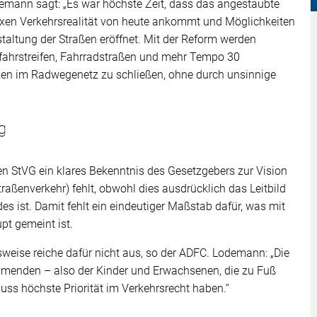
mann sagt: „Es war höchste Zeit, dass das angestaubte
exen Verkehrsrealität von heute ankommt und Möglichkeiten
taltung der Straßen eröffnet. Mit der Reform werden
fahrstreifen, Fahrradstraßen und mehr Tempo 30
cken im Radwegenetz zu schließen, ohne durch unsinnige
g
uen StVG ein klares Bekenntnis des Gesetzgebers zur Vision
raßenverkehr) fehlt, obwohl dies ausdrücklich das Leitbild
 ist. Damit fehlt ein eindeutiger Maßstab dafür, was mit
pt gemeint ist.
weise reiche dafür nicht aus, so der ADFC. Lodemann: „Die
ehmenden – also der Kinder und Erwachsenen, die zu Fuß
ss höchste Priorität im Verkehrsrecht haben.“