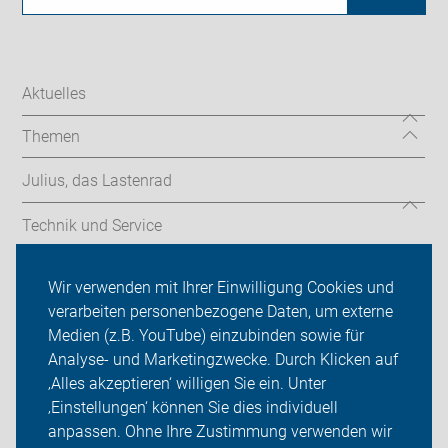
Aktuelles
Themen
Julius, das Lastenrad
Technik und Service
Radtouren
Wir verwenden mit Ihrer Einwilligung Cookies und
verarbeiten personenbezogene Daten, um externe
Über uns
Medien (z.B. YouTube) einzubinden sowie für
Analyse- und Marketingzwecke. Durch Klicken auf
Sei dabei
‚Alles akzeptieren‘ willigen Sie ein. Unter
Presse
‚Einstellungen‘ können Sie dies individuell
anpassen. Ohne Ihre Zustimmung verwenden wir